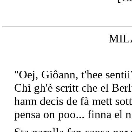
MIL
"Oej, Giôann, t'hee sentii
Chì gh'è scritt che el Ber
hann decis de fà mett sott 
pensa on poo... finna el