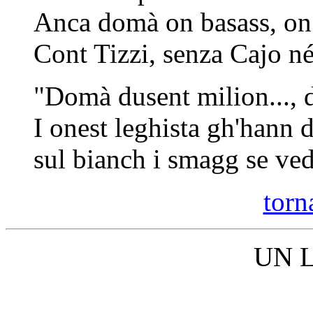
Anca domà on basass, on 
Cont Tizzi, senza Cajo n
"Domà dusent milion..., 
I onest leghista gh'hann 
sul bianch i smagg se ve
torna
UN 