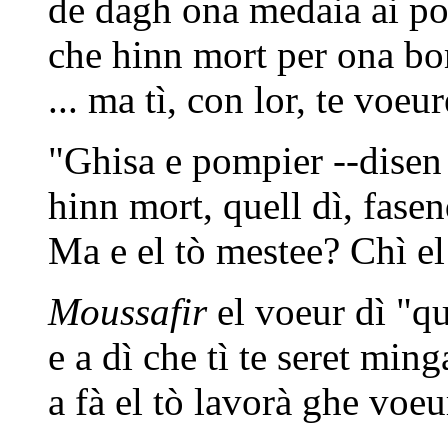
de dagh ona medaia ai po
che hinn mort per ona b
... ma tì, con lor, te voe
"Ghisa e pompier --disen
hinn mort, quell dì, fasen
Ma e el tò mestee? Chì e
Moussafir
el voeur dì "qu
e a dì che tì te seret min
a fà el tò lavorà ghe voe