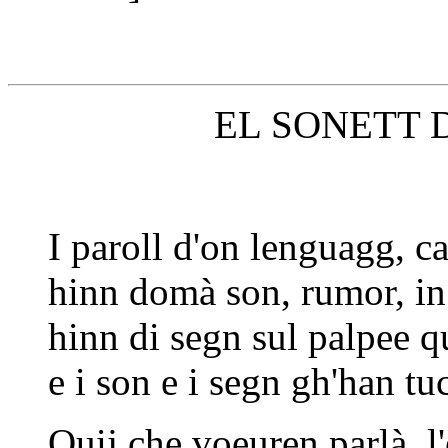
EL SONETT 
I paroll d'on lenguagg, ca
hinn domà son, rumor, in 
hinn di segn sul palpee q
e i son e i segn gh'han tuc
Quij che voeuren parlà, l'