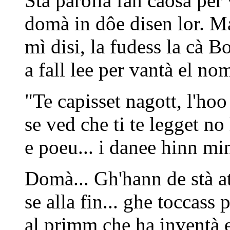
Sta parolla fan caosa per
domà in dôe disen lor. Ma
mì disi, la fudess la cà B
a fall lee per vantà el no
"Te capisset nagott, l'hoo
se ved che ti te legget no 
e poeu... i danee hinn min
Domà... Gh'hann de stà at
se alla fin... ghe toccass p
al primm che ha inventà 