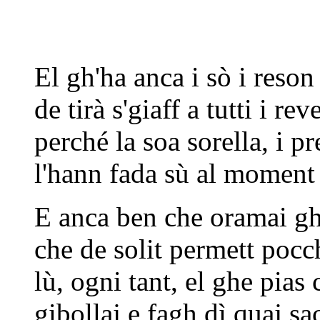
El gh'ha anca i sò i reson
de tirà s'giaff a tutti i re
perché la soa sorella, i pre
l'hann fada sù al moment 
E anca ben che oramai gh'
che de solit permett poc
lù, ogni tant, el ghe pias 
gibollaj e fagh dì quaj s