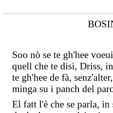
BOSI
Soo nò se te gh'hee voeui
quell che te disi, Driss, i
te gh'hee de fà, senz'alter
minga su i panch del parch
El fatt l'è che se parla, in 